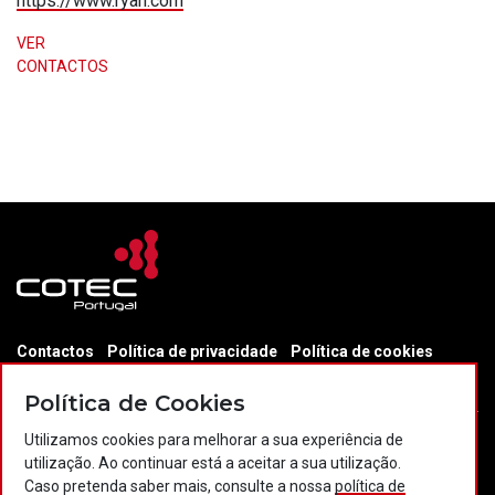
https://www.ryan.com
VER
CONTACTOS
Contactos
Política de privacidade
Política de cookies
Projectos Portugal 2020
Política de Cookies
Utilizamos cookies para melhorar a sua experiência de
utilização. Ao continuar está a aceitar a sua utilização.
© 2026 COTEC Portugal. Todos os direitos reservados.
Caso pretenda saber mais, consulte a nossa
política de