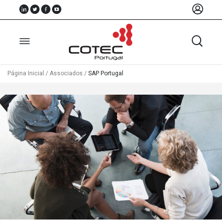
Página Inicial
/
Associados
/
SAP Portugal
Sobre
Nós
Associados
Recursos
Notícias
Eventos
Projectos