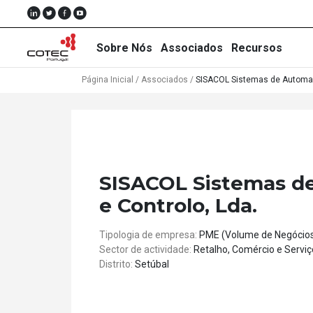
Sobre Nós
Associados
Recursos
Página Inicial
/
Associados
/
SISACOL Sistemas de Automaç
Sobre
Nós
SISACOL Sistemas d
Associados
e Controlo, Lda.
Recursos
Tipologia de empresa:
PME (Volume de Negócio
Notícias
Sector de actividade:
Retalho, Comércio e Serviç
Distrito:
Setúbal
Eventos
Projectos