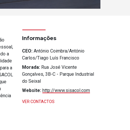
Informações
ção
essoal,
CEO:
António Coimbra/António
ndo a
Carlos/Tiago Luís Francisco
lidade
Morada:
Rua José Vicente
para a
Gonçalves, 3B-C - Parque Industrial
ISACOL
do Seixal
que
m
Website:
http://www.sisacol.com
tência
VER CONTACTOS