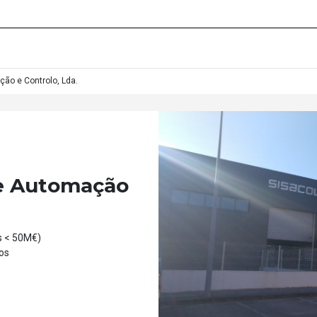
ão e Controlo, Lda.
e Automação
s < 50M€)
os