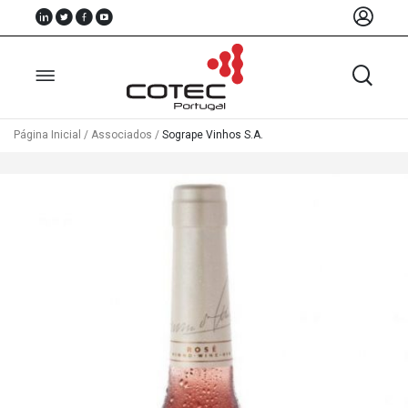
Página Inicial
/
Associados
/
Sogrape Vinhos S.A.
Sobre
Nós
Associados
Recursos
Notícias
Eventos
Projectos