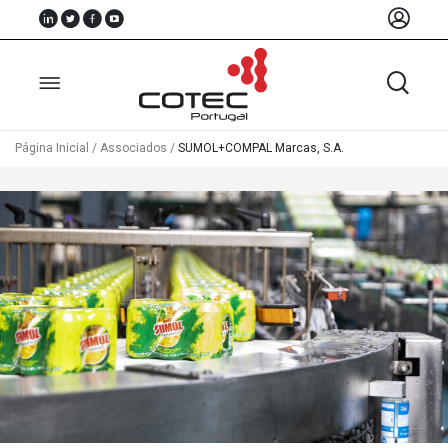
Página Inicial
/
Associados
/
SUMOL+COMPAL Marcas, S.A.
Sobre
Nós
Associados
Recursos
Notícias
Eventos
Projectos