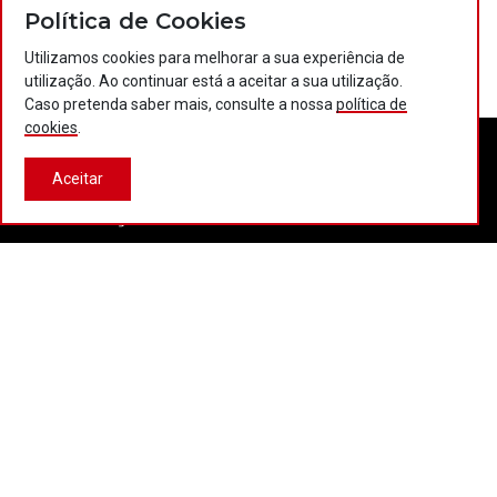
Política de Cookies
Utilizamos cookies para melhorar a sua experiência de
utilização. Ao continuar está a aceitar a sua utilização.
Caso pretenda saber mais, consulte a nossa
política de
cookies
.
Aceitar
Contactos
Política de privacidade
Política de cookies
Projectos Portugal 2020
© 2026 COTEC Portugal. Todos os direitos reservados.
Plataforma co-financiada por: