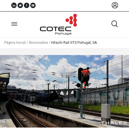
Página Inicial
/
Associados
/
Hitachi Rail GTS Portugal, SA.
Sobre
Nós
Associados
Recursos
Notícias
Eventos
Projectos