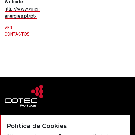
Website:
http://www.vinci-
energies.pt/pt/
VER
CONTACTOS
Contactos
Política de privacidade
Política de cookies
Política de Cookies
Projectos Portugal 2020