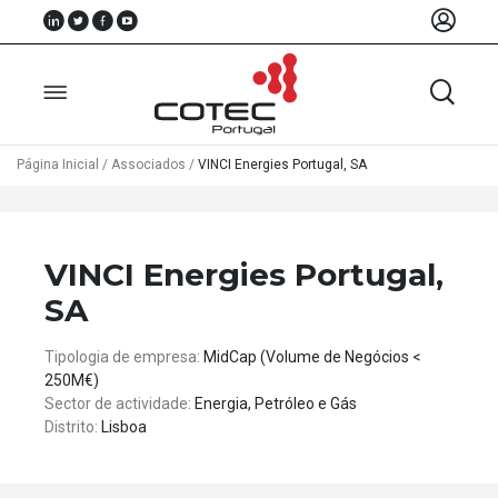
Página Inicial
/
Associados
/
VINCI Energies Portugal, SA
Sobre
Nós
VINCI Energies Portugal,
Associados
SA
Recursos
Tipologia de empresa:
MidCap (Volume de Negócios <
250M€)
Notícias
Sector de actividade:
Energia, Petróleo e Gás
Distrito:
Lisboa
Eventos
Projectos