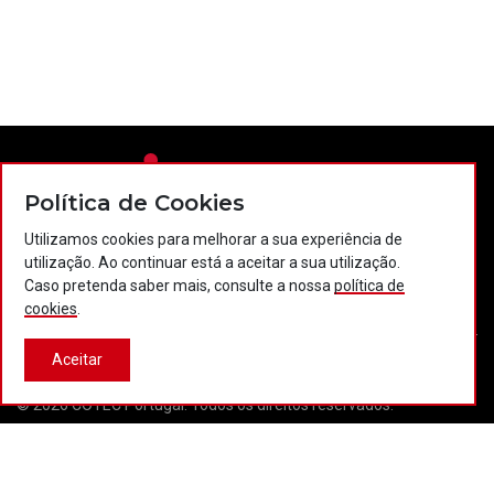
Política de Cookies
Utilizamos cookies para melhorar a sua experiência de
utilização. Ao continuar está a aceitar a sua utilização.
Contactos
Política de privacidade
Política de cookies
Caso pretenda saber mais, consulte a nossa
política de
Projectos Portugal 2020
cookies
.
Aceitar
© 2026 COTEC Portugal. Todos os direitos reservados.
Plataforma co-financiada por: