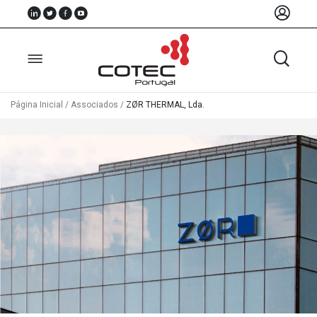
Página Inicial
/
Associados
/
ZØR THERMAL, Lda.
Sobre
Nós
Associados
Recursos
Notícias
Eventos
Projectos