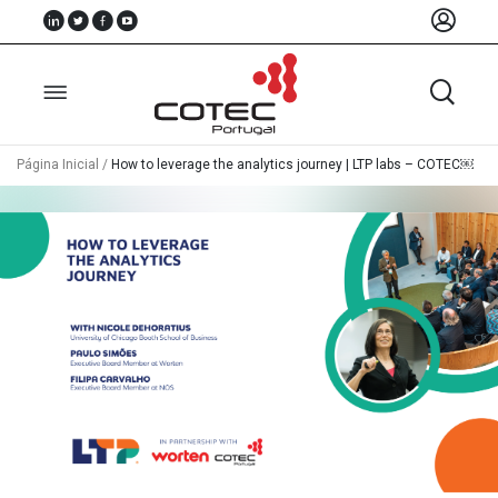
Página Inicial
/
How to leverage the analytics journey | LTP labs – COTEC￼
Sobre
Nós
Associados
Recursos
Notícias
Eventos
Projectos