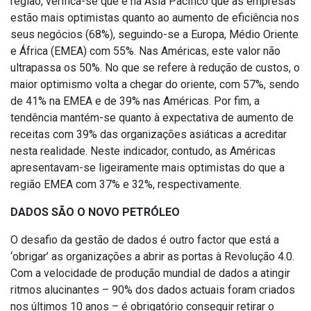
região, verifica-se que é na Ásia Pacífico que as empresas
estão mais optimistas quanto ao aumento de eficiência nos
seus negócios (68%), seguindo-se a Europa, Médio Oriente
e África (EMEA) com 55%. Nas Américas, este valor não
ultrapassa os 50%. No que se refere à redução de custos, o
maior optimismo volta a chegar do oriente, com 57%, sendo
de 41% na EMEA e de 39% nas Américas. Por fim, a
tendência mantém-se quanto à expectativa de aumento de
receitas com 39% das organizações asiáticas a acreditar
nesta realidade. Neste indicador, contudo, as Américas
apresentavam-se ligeiramente mais optimistas do que a
região EMEA com 37% e 32%, respectivamente.
DADOS SÃO O NOVO PETRÓLEO
O desafio da gestão de dados é outro factor que está a
‘obrigar’ as organizações a abrir as portas à Revolução 4.0.
Com a velocidade de produção mundial de dados a atingir
ritmos alucinantes – 90% dos dados actuais foram criados
nos últimos 10 anos – é obrigatório conseguir retirar o