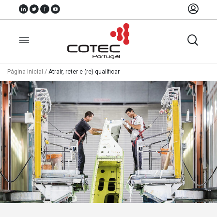
Página Inicial
/
Atrair, reter e (re) qualificar
Sobre
Nós
Associados
Recursos
Notícias
Eventos
Projectos