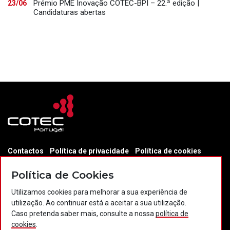
Prémio PME Inovação COTEC-BPI – 22.ª edição |
23/06
Candidaturas abertas
Contactos
Política de privacidade
Política de cookies
Projectos Portugal 2020
Política de Cookies
Utilizamos cookies para melhorar a sua experiência de
utilização. Ao continuar está a aceitar a sua utilização.
© 2026 COTEC Portugal. Todos os direitos reservados.
Caso pretenda saber mais, consulte a nossa
política de
cookies
.
Plataforma co-financiada por: