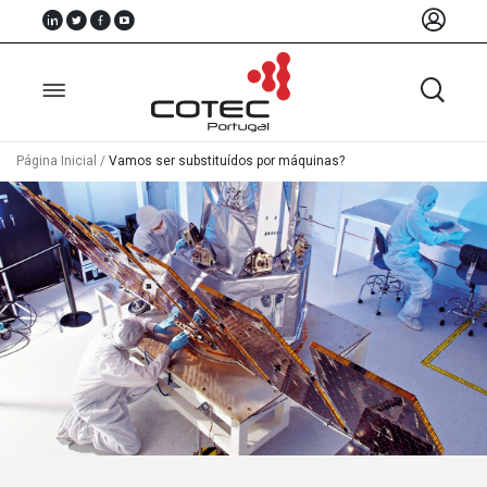
Página Inicial
/
Vamos ser substituídos por máquinas?
Sobre
Nós
Associados
Recursos
Notícias
Eventos
Projectos