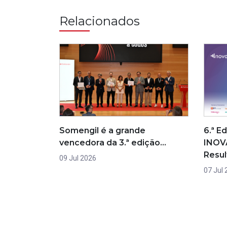
Relacionados
Somengil é a grande
6.ª E
vencedora da 3.ª edição…
INOV
Resu
09 Jul 2026
07 Jul