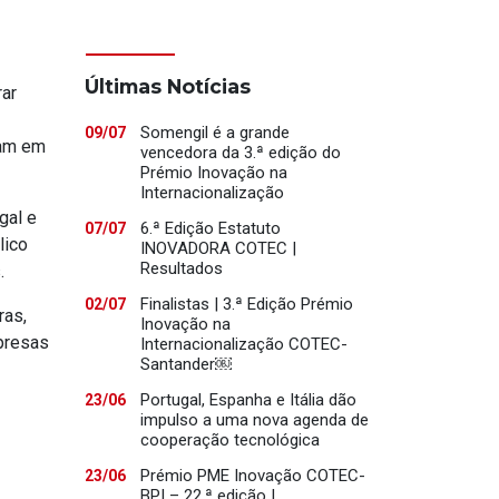
Últimas Notícias
rar
Somengil é a grande
09/07
tam em
vencedora da 3.ª edição do
Prémio Inovação na
Internacionalização
gal e
6.ª Edição Estatuto
07/07
lico
INOVADORA COTEC |
Resultados
.
Finalistas | 3.ª Edição Prémio
02/07
ras,
Inovação na
mpresas
Internacionalização COTEC-
Santander￼
Portugal, Espanha e Itália dão
23/06
impulso a uma nova agenda de
cooperação tecnológica
Prémio PME Inovação COTEC-
23/06
BPI – 22.ª edição |