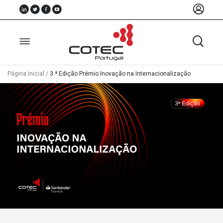
Página Inicial
/
3.ª Edição Prémio Inovação na Internacionalização
Sobre
Nós
Associados
Recursos
Notícias
Eventos
Projectos