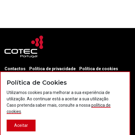
Contactos
Política de privacidade
Política de cookies
Projectos Portugal 2020
Política de Cookies
Utilizamos cookies para melhorar a sua experiência de
utilização. Ao continuar está a aceitar a sua utilização.
© 2026 COTEC Portugal. Todos os direitos reservados.
Caso pretenda saber mais, consulte a nossa
política de
cookies
.
Plataforma co-financiada por:
Aceitar
Desenvolvido por:
LBC