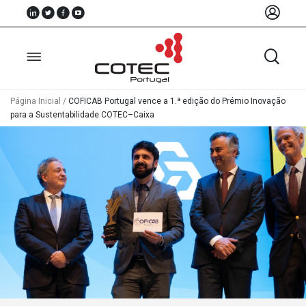
Página Inicial
/
COFICAB Portugal vence a 1.ª edição do Prémio Inovação
para a Sustentabilidade COTEC–Caixa
Sobre
Nós
Associados
Recursos
Notícias
Eventos
Projectos