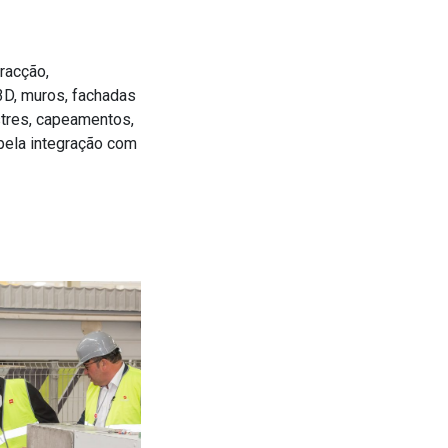
racção,
3D, muros, fachadas
ustres, capeamentos,
pela integração com