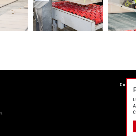
Contac
U
A
C
s.