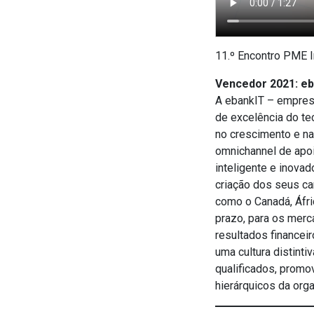
11.º Encontro PME 
Vencedor 2021: e
A ebankIT – empres
de excelência do te
no crescimento e na
omnichannel de apoio
inteligente e inova
criação dos seus ca
como o Canadá, Áfri
prazo, para os merc
resultados financei
uma cultura distint
qualificados, promo
hierárquicos da org