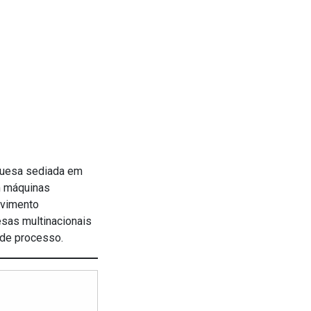
guesa sediada em
m máquinas
lvimento
esas multinacionais
 de processo.