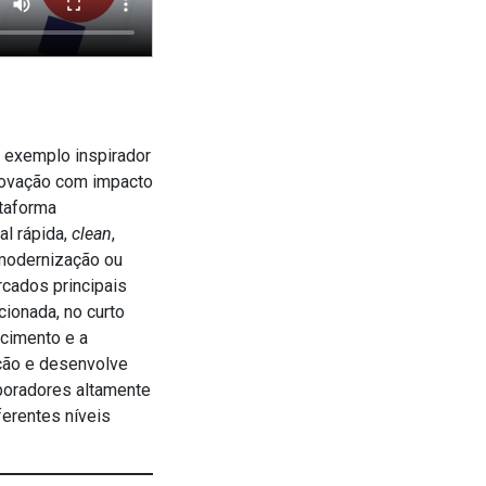
 exemplo inspirador
inovação com impacto
ataforma
al rápida,
clean
,
 modernização ou
cados principais
cionada, no curto
scimento e a
ação e desenvolve
aboradores altamente
ferentes níveis