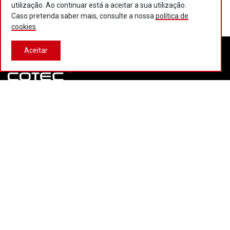
utilização. Ao continuar está a aceitar a sua utilização.
Caso pretenda saber mais, consulte a nossa
política de
cookies
.
Aceitar
Contactos
Política de privacidade
Política de cookies
Projectos Portugal 2020
© 2026 COTEC Portugal. Todos os direitos reservados.
Plataforma co-financiada por:
Desenvolvido por:
LBC