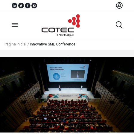
Página Inicial
/
Innovative SME Conference
Sobre
Nós
Associados
Recursos
Notícias
Eventos
Projectos