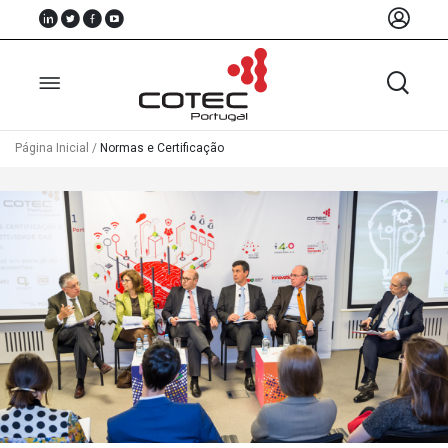
Página Inicial
/
Normas e Certificação
Sobre
Nós
Associados
Recursos
Notícias
Eventos
Projectos