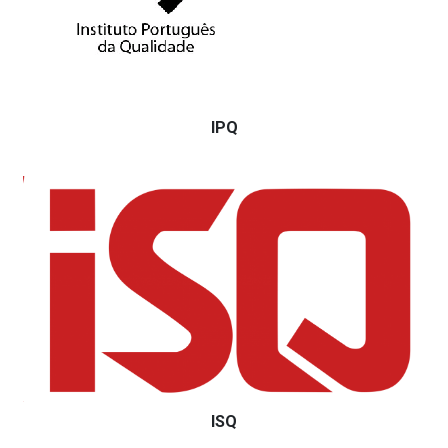
IPQ
ISQ