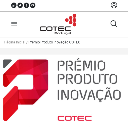
Página Inicial
/
Prémio Produto Inovação COTEC
Sobre
Nós
Associados
Recursos
Notícias
Eventos
Projectos