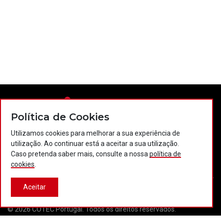
Política de Cookies
Utilizamos cookies para melhorar a sua experiência de
utilização. Ao continuar está a aceitar a sua utilização.
Contactos
Política de privacidade
Política de cookies
Caso pretenda saber mais, consulte a nossa
política de
Projectos Portugal 2020
cookies
.
Aceitar
© 2026 COTEC Portugal. Todos os direitos reservados.