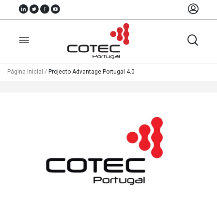
Página Inicial
/
Projecto Advantage Portugal 4.0
Sobre
Nós
Associados
Recursos
Notícias
Eventos
Projectos