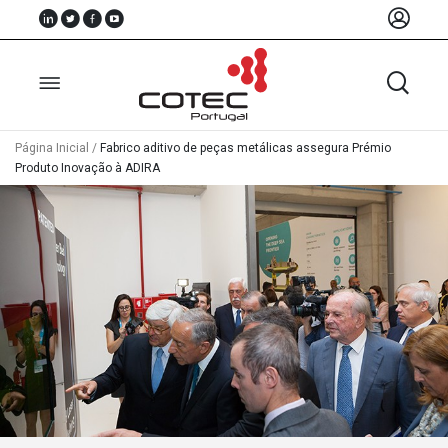
Página Inicial
/
Fabrico aditivo de peças metálicas assegura Prémio
Produto Inovação à ADIRA
Sobre
Nós
Associados
Recursos
Notícias
Eventos
Projectos