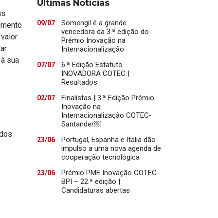
Últimas Notícias
as
Somengil é a grande
09/07
imento
vencedora da 3.ª edição do
valor
Prémio Inovação na
ar
Internacionalização
 à sua
6.ª Edição Estatuto
07/07
INOVADORA COTEC |
Resultados
Finalistas | 3.ª Edição Prémio
02/07
Inovação na
Internacionalização COTEC-
Santander￼
ados
Portugal, Espanha e Itália dão
23/06
impulso a uma nova agenda de
cooperação tecnológica
Prémio PME Inovação COTEC-
23/06
BPI – 22.ª edição |
Candidaturas abertas