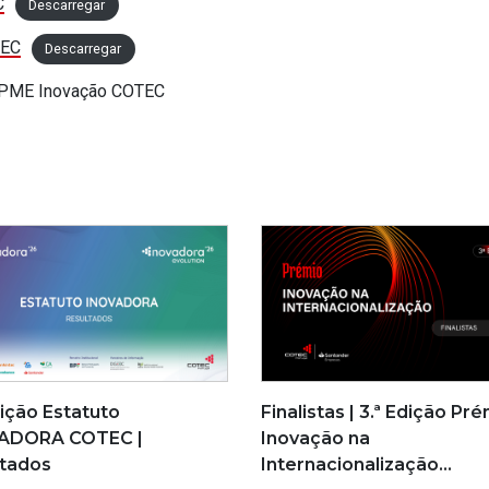
C
Descarregar
TEC
Descarregar
 PME Inovação COTEC
dição Estatuto
Finalistas | 3.ª Edição Pr
ADORA COTEC |
Inovação na
ltados
Internacionalização…