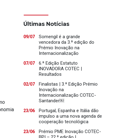
Últimas Notícias
Somengil é a grande
09/07
vencedora da 3.ª edição do
Prémio Inovação na
Internacionalização
6.ª Edição Estatuto
07/07
INOVADORA COTEC |
Resultados
Finalistas | 3.ª Edição Prémio
02/07
Inovação na
Internacionalização COTEC-
Santander￼
omo
conomia
Portugal, Espanha e Itália dão
23/06
impulso a uma nova agenda de
cooperação tecnológica
Prémio PME Inovação COTEC-
23/06
BPI – 22.ª edição |