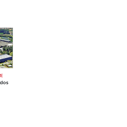
ME
 dos