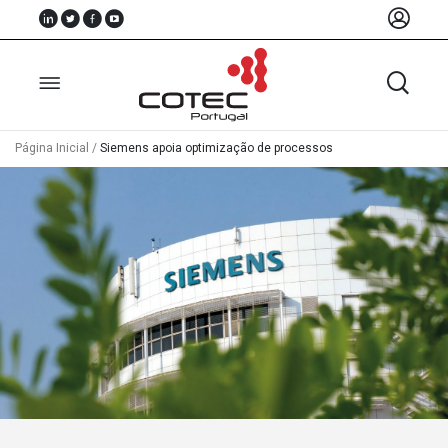
Página Inicial
/
Siemens apoia optimização de processos
Sobre
Nós
Associados
Recursos
Notícias
Eventos
Projectos