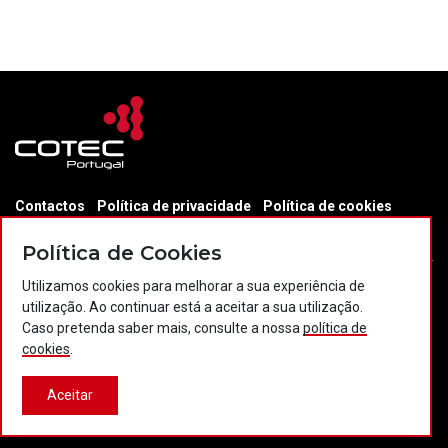
Contactos
Política de privacidade
Política de cookies
Projectos Portugal 2020
Política de Cookies
Utilizamos cookies para melhorar a sua experiência de
utilização. Ao continuar está a aceitar a sua utilização.
© 2026 COTEC Portugal. Todos os direitos reservados.
Caso pretenda saber mais, consulte a nossa
política de
cookies
.
Plataforma co-financiada por:
Aceitar
Desenvolvido por:
LBC