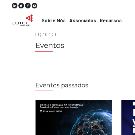
Sobre Nós
Associados
Recursos
Página Inicial
Eventos
Sobre
Nós
Associados
Eventos passados
Recursos
Notícias
Eventos
Projectos