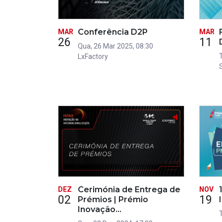
Conferência D2P
MAR
MAR
26
11
Qua, 26 Mar 2025, 08:30
LxFactory
Cerimónia de Entrega de
DEZ
NOV
02
19
Prémios | Prémio
Inovação…